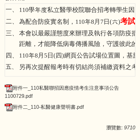
一、
110
學年度私立醫學校院聯合招考轉學生因
考試
二、
為配合防疫實名制，110年8月7日(六)
三、
本會以最嚴謹態度來辦理及執行各項防疫措
距離，才能降低病毒傳播風險，守護彼此的
四、
110
年8月5日(四)網頁公告試場位置圖，基
五、
另再次提醒報考時有切結尚須補繳資料之考生
附件一_110私醫聯招因應疫情考生注意事項公告
1100729.pdf
附件二_110-私醫健康聲明書.pdf
瀏覽數:
9710