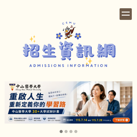
跳
到
主
要
內
容
區
【榜單公告】115學年度 校內轉系考試錄取名單
公告
2026-07-28