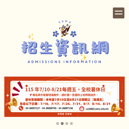
跳
到
主
要
內
容
區