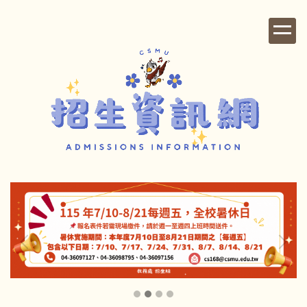
跳
到
主
要
內
容
區