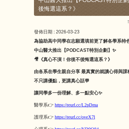
中山醫大推出【PODCAST特別企
後悔選這系？》
發佈日期 :
2026-03-23
為協助高中同學在志願選填前更了解各學系特
中山醫大推出【PODCAST特別企劃】✨
🎥《真心不演！你後不後悔選這系？》
由各系在學生親自分享 最真實的就讀心得與課
不只講優點，更講真心話💬
讓同學多一份理解、多一點安心✨
醫學系
👉
https://reurl.cc/L2pDma
護理系
👉
https://reurl.cc/oveX7l