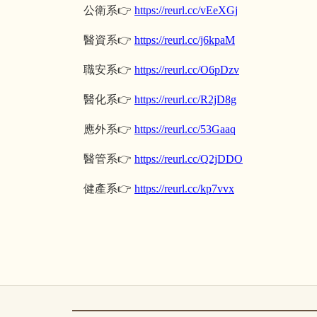
公衛系
👉
https://reurl.cc/vEeXGj
醫資系
👉
https://reurl.cc/j6kpaM
職安系
👉
https://reurl.cc/O6pDzv
醫化系
👉
https://reurl.cc/R2jD8g
應外系
👉
https://reurl.cc/53Gaaq
醫管系
👉
https://reurl.cc/Q2jDDO
健產系
👉
https://reurl.cc/kp7vvx