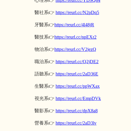
心理系
👉
https://reurl.cc/YD9Q84
醫社系
👉
https://reurl.cc/N2pDq5
牙醫系
👉
https://reurl.cc/4l48jR
醫技系
👉
https://reurl.cc/npEXr2
物治系
👉
https://reurl.cc/V2jezQ
職治系
👉
https://reurl.cc/Q2jDE2
語聽系
👉
https://reurl.cc/2aD36E
生醫系
👉
https://reurl.cc/ppWXax
視光系
👉
https://reurl.cc/EmpDVk
醫影系
👉
https://reurl.cc/dpX8a8
營養系
👉
https://reurl.cc/2aD3lv