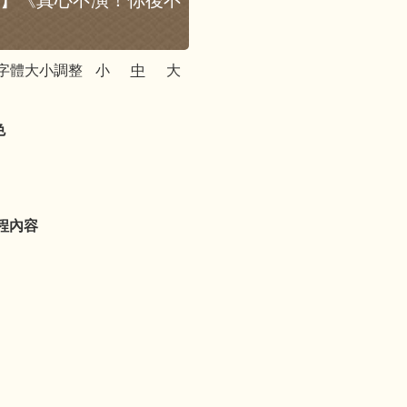
劃】《真心不演！你後不
字體大小調整
小
中
大
色
程內容