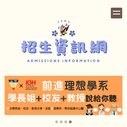
跳
到
主
要
內
容
區
【榜單公告】115學年度 校內轉系考試錄取名單