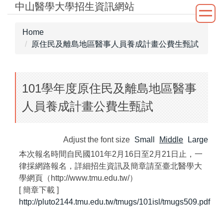
中山醫學大學招生資訊網站
Jump
to
the
Home
main
原住民及離島地區醫事人員養成計畫公費生甄試
content
block
101學年度原住民及離島地區醫事
人員養成計畫公費生甄試
Adjust the font size
Small
Middle
Large
本次報名時間自民國101年2月16日至2月21日止，一
律採網路報名，詳細招生資訊及簡章請至臺北醫學大
學網頁（http://www.tmu.edu.tw/）
[ 簡章下載 ]
http://pluto2144.tmu.edu.tw/tmugs/101isl/tmugs509.pdf